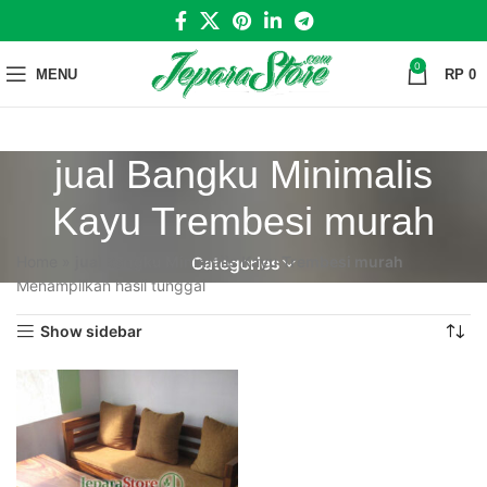
0
MENU
RP
0
jual Bangku Minimalis
Kayu Trembesi murah
Home
»
jual Bangku Minimalis Kayu Trembesi murah
Categories
Menampilkan hasil tunggal
Show sidebar