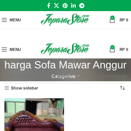
0
MENU
RP
0
0
MENU
RP
0
harga Sofa Mawar Anggur
Home
»
harga Sofa Mawar Anggur
Menampilkan hasil tunggal
Categories
Show sidebar