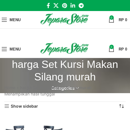
0
MENU
RP
0
0
MENU
RP
0
harga Set Kursi Makan
Silang murah
Home
»
harga Set Kursi Makan Silang murah
Categories
Menampilkan hasil tunggal
Show sidebar