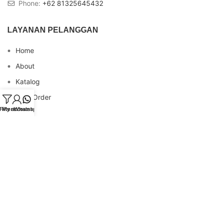
Phone:
+62 81325645432
LAYANAN PELANGGAN
Home
About
Katalog
Cara Order
Filters
My account
Whatsapp
Blog
FAQs
Testimonial
Contact
INFO REKENING