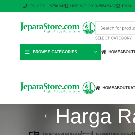
CS : 0291 – 5756 345
HOTLINE : 0813 2564 5432
EMAIL 
SELECT CATEGORY
BROWSE CATEGORIES
HOME
ABOUT
HOME
ABOUT
KA
Harga R
U
DEKORASI RUMAH
FURNITURE ANAK