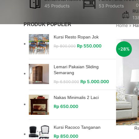
0
45 Products
53 Products
RU
13
PRODUK POPULER
Home
»
Ha
Kursi Resto Ropan Jok
Rp
550.000
Rp
800.000
-28%
Lemari Pakaian Sliding
Semarang
Rp
5.000.000
Rp
6.500.000
Nakas Minimalis 2 Laci
Rp
650.000
Kursi Racoco Tanganan
Ra
Rp
850.000