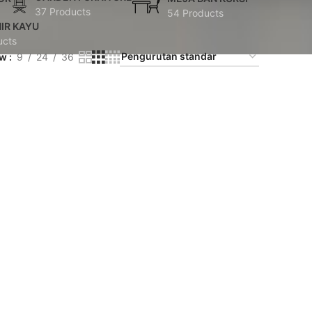
37 Products
54 Products
IR KAYU
ucts
ow
9
24
36