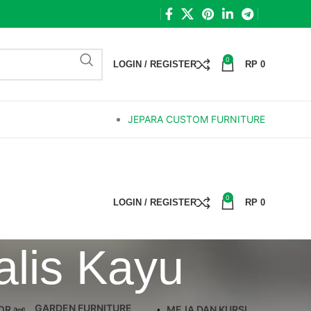
0
LOGIN / REGISTER
RP
0
JEPARA CUSTOM FURNITURE
0
LOGIN / REGISTER
RP
0
lis Kayu
GARDEN FURNITURE
OR
MEJA DAN KURSI