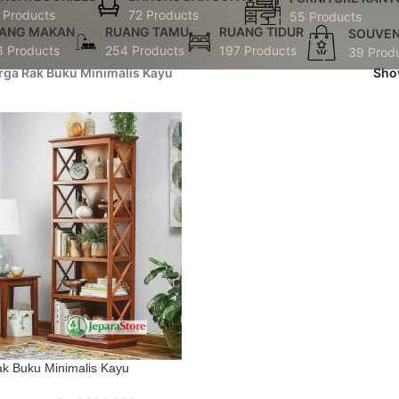
 Products
72 Products
55 Products
ANG MAKAN
RUANG TAMU
RUANG TIDUR
SOUVEN
8 Products
254 Products
197 Products
39 Prod
rga Rak Buku Minimalis Kayu
Sh
k Buku Minimalis Kayu