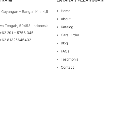
 KAMI
LAYANAN PELANGGAN
Home
a Guyangan – Bangsri Km. 4,5
About
wa Tengah, 59453, Indonesia
Katalog
+62 291 – 5756 345
Cara Order
+62 81325645432
Blog
FAQs
Testimonial
Contact