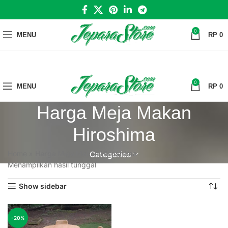
0
MENU
RP
0
0
MENU
RP
0
Harga Meja Makan
Hiroshima
Home
»
Harga Meja Makan Hiroshima
Categories
Menampilkan hasil tunggal
Show sidebar
-20%