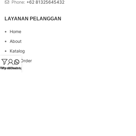
Phone:
+62 81325645432
LAYANAN PELANGGAN
Home
About
Katalog
Cara Order
Filters
My account
Whatsapp
Blog
FAQs
Testimonial
Contact
INFO REKENING