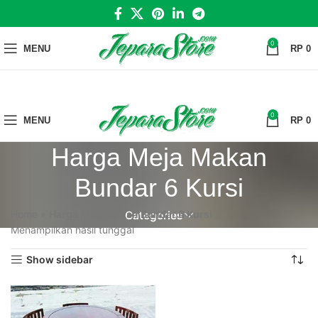
0
MENU
RP
0
0
MENU
RP
0
Harga Meja Makan
Bundar 6 Kursi
Home
»
Harga Meja Makan Bundar 6 Kursi
Categories
Menampilkan hasil tunggal
Show sidebar