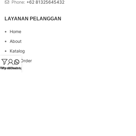
Phone:
+62 81325645432
LAYANAN PELANGGAN
Home
About
Katalog
Cara Order
Filters
My account
Whatsapp
Blog
FAQs
Testimonial
Contact
INFO REKENING