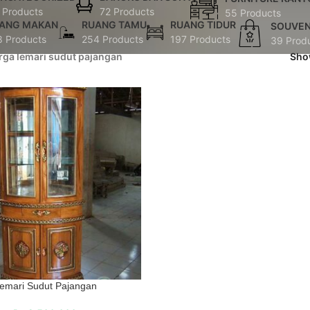
 Products
72 Products
55 Products
ANG MAKAN
RUANG TAMU
RUANG TIDUR
SOUVEN
8 Products
254 Products
197 Products
39 Prod
rga lemari sudut pajangan
Sh
emari Sudut Pajangan