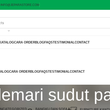
:
INFO@JEPARASTORE.COM
KATALOG
CARA ORDER
BLOG
FAQS
TESTIMONIAL
CONTACT
TALOG
CARA ORDER
BLOG
FAQS
TESTIMONIAL
CONTACT
lemari sudut p
NCATEGORIZED
BANGKU DAN SOFA
FURNITURE KANT