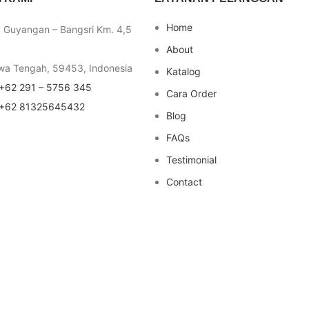
Home
a Guyangan – Bangsri Km. 4,5
About
wa Tengah, 59453, Indonesia
Katalog
+62 291 – 5756 345
Cara Order
+62 81325645432
Blog
FAQs
Testimonial
Contact