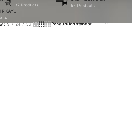
37 Products
54 Products
IR KAYU
ucts
ow
9
24
36