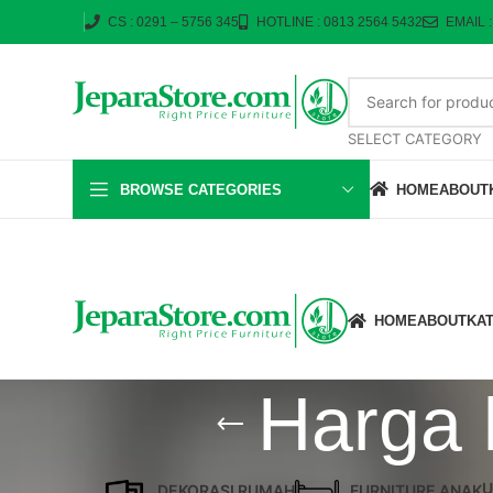
CS : 0291 – 5756 345
HOTLINE : 0813 2564 5432
EMAIL 
SELECT CATEGORY
BROWSE CATEGORIES
HOME
ABOUT
HOME
ABOUT
KA
Harga 
U
DEKORASI RUMAH
FURNITURE ANAK