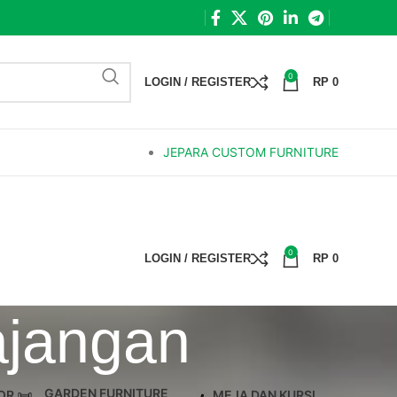
0
LOGIN / REGISTER
RP
0
JEPARA CUSTOM FURNITURE
0
LOGIN / REGISTER
RP
0
ajangan
GARDEN FURNITURE
OR
MEJA DAN KURSI