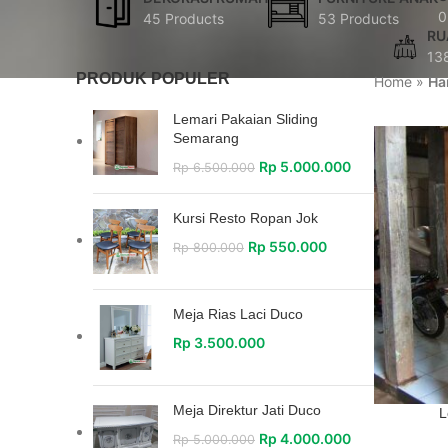
0
45 Products
53 Products
RU
13
PRODUK POPULER
Home
»
Ha
Lemari Pakaian Sliding
Semarang
Rp
5.000.000
Rp
6.500.000
Kursi Resto Ropan Jok
Rp
550.000
Rp
800.000
Meja Rias Laci Duco
Rp
3.500.000
Meja Direktur Jati Duco
L
Rp
4.000.000
Rp
5.000.000