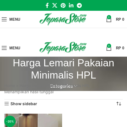
0
MENU
RP
0
0
MENU
RP
0
Harga Lemari Pakaian
Minimalis HPL
Home
»
Harga Lemari Pakaian Minimalis HPL
Categories
Menampilkan hasil tunggal
Show sidebar
-20%