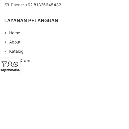
Phone:
+62 81325645432
LAYANAN PELANGGAN
Home
About
Katalog
Cara Order
Blog
Filters
My account
Whatsapp
FAQs
Testimonial
Contact
INFO REKENING