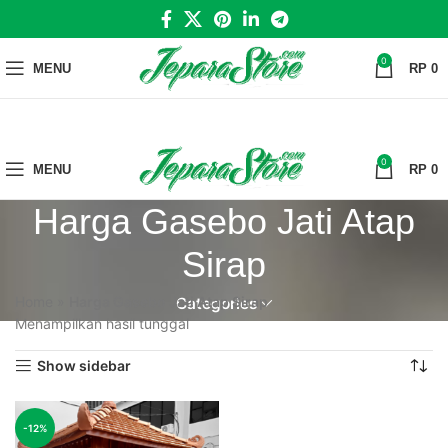
0
MENU
RP
0
0
MENU
RP
0
Harga Gasebo Jati Atap
Sirap
Home
»
Harga Gasebo Jati Atap Sirap
Categories
Menampilkan hasil tunggal
Show sidebar
-12%