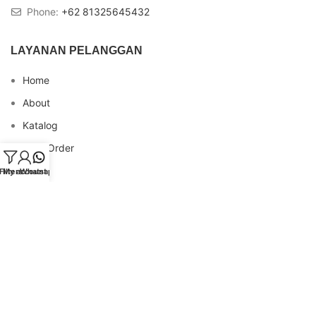
Phone:
+62 81325645432
LAYANAN PELANGGAN
Home
About
Katalog
Cara Order
Blog
Filters
My account
Whatsapp
FAQs
Testimonial
Contact
INFO REKENING