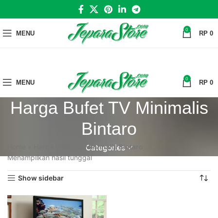
0
MENU
RP
0
0
MENU
RP
0
Harga Bufet TV Minimalis
Bintaro
Home
»
Harga Bufet TV Minimalis Bintaro
Categories
Menampilkan hasil tunggal
Show sidebar