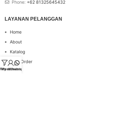
Phone:
+62 81325645432
LAYANAN PELANGGAN
Home
About
Katalog
Cara Order
Filters
My account
Whatsapp
Blog
FAQs
Testimonial
Contact
INFO REKENING