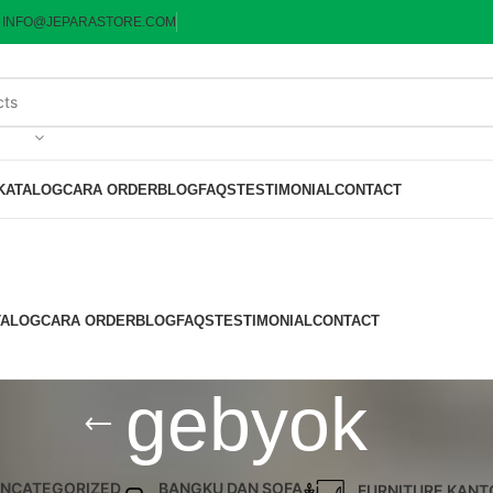
:
INFO@JEPARASTORE.COM
KATALOG
CARA ORDER
BLOG
FAQS
TESTIMONIAL
CONTACT
TALOG
CARA ORDER
BLOG
FAQS
TESTIMONIAL
CONTACT
gebyok
NCATEGORIZED
BANGKU DAN SOFA
FURNITURE KANT