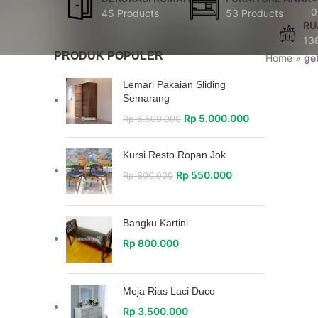
0
45 Products
53 Products
RU
13
PRODUK POPULER
Home
»
ge
Lemari Pakaian Sliding
Semarang
Rp
5.000.000
Rp
6.500.000
Kursi Resto Ropan Jok
Rp
550.000
Rp
800.000
Bangku Kartini
Rp
800.000
Meja Rias Laci Duco
Rp
3.500.000