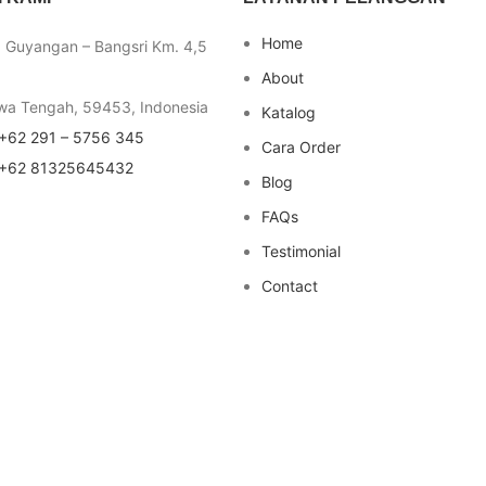
Home
a Guyangan – Bangsri Km. 4,5
About
wa Tengah, 59453, Indonesia
Katalog
+62 291 – 5756 345
Cara Order
+62 81325645432
Blog
FAQs
Testimonial
Contact