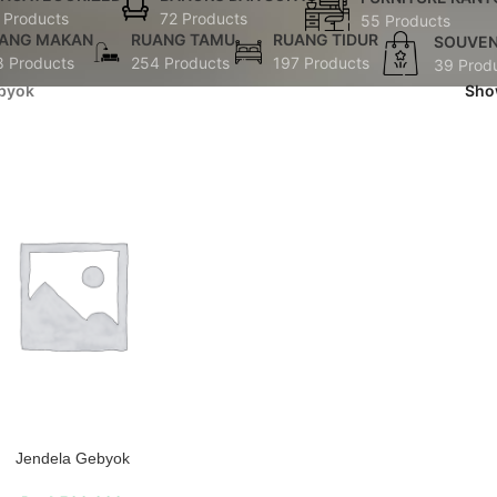
 Products
72 Products
55 Products
ANG MAKAN
RUANG TAMU
RUANG TIDUR
SOUVEN
8 Products
254 Products
197 Products
39 Prod
byok
Sh
Jendela Gebyok