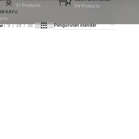
37 Products
54 Products
IR KAYU
ucts
ow
9
24
36