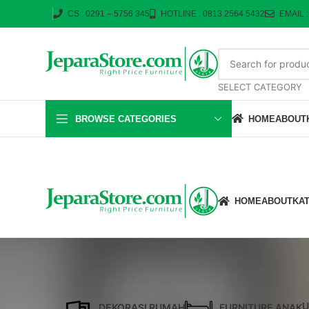
CS : 0291 – 5756 345
HOTLINE : 0813 2564 5432
EMAIL 
SELECT CATEGORY
BROWSE CATEGORIES
HOME
ABOUT
HOME
ABOUT
KA
U
DEKORASI RUMAH
FURNITURE ANAK