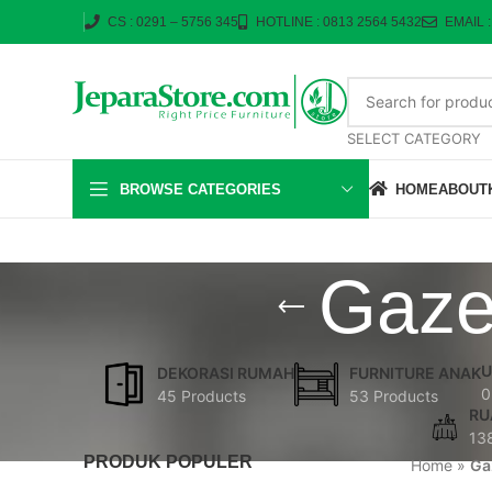
CS : 0291 – 5756 345
HOTLINE : 0813 2564 5432
EMAIL 
SELECT CATEGORY
BROWSE CATEGORIES
HOME
ABOUT
Gaze
U
DEKORASI RUMAH
FURNITURE ANAK
0
45 Products
53 Products
RU
13
PRODUK POPULER
Home
»
Ga