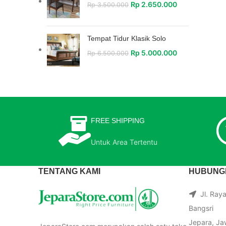
Rp
2.650.000
Rp
3.500.000
Tempat Tidur Klasik Solo
Rp
5.000.000
Rp
6.500.000
FREE SHIPPING
Untuk Area Tertentu
TENTANG KAMI
HUBUNGI
Jl. Ray
Bangsri
Jepara, Ja