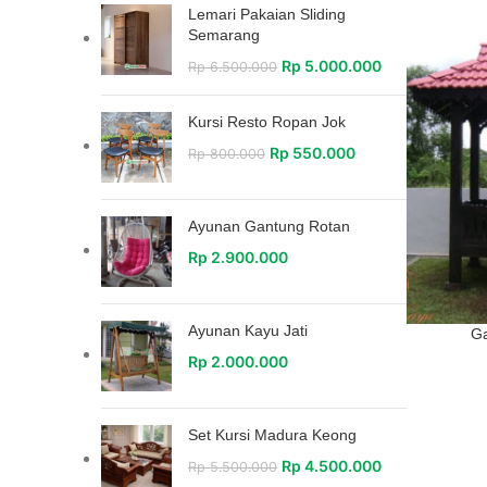
Lemari Pakaian Sliding
Semarang
Rp
5.000.000
Rp
6.500.000
Kursi Resto Ropan Jok
Rp
550.000
Rp
800.000
Ayunan Gantung Rotan
Rp
2.900.000
Ayunan Kayu Jati
Ga
Rp
2.000.000
Set Kursi Madura Keong
Rp
4.500.000
Rp
5.500.000