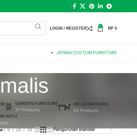
0
LOGIN / REGISTER
RP
0
JEPARA CUSTOM FURNITURE
malis
GARDEN FURNITURE
OR
MEJA DAN KURSI
37 Products
54 Products
IR KAYU
ucts
ow
9
24
36