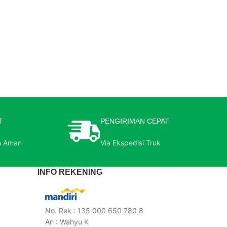
T
PENGIRIMAN CEPAT
n Aman
Via Ekspedisi Truk
INFO REKENING
No. Rek : 135 000 650 780 8
An : Wahyu K