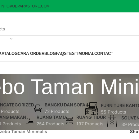
:
INFO@JEPARASTORE.COM
KATALOG
CARA ORDER
BLOG
FAQS
TESTIMONIAL
CONTACT
bo Taman Mini
NCATEGORIZED
BANGKU DAN SOFA
FURNITURE KANT
 Products
72 Products
55 Products
ANG MAKAN
RUANG TAMU
RUANG TIDUR
SOUVEN
8 Products
254 Products
197 Products
39 Prod
zebo Taman Minimalis
Sh