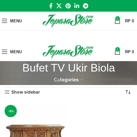
0
MENU
RP
0
0
MENU
RP
0
Bufet TV Ukir Biola
Home
»
Bufet TV Ukir Biola
Menampilkan hasil tunggal
Categories
Show sidebar
-6%