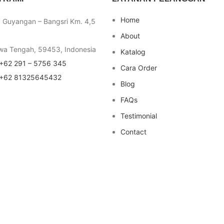
Home
a Guyangan – Bangsri Km. 4,5
About
wa Tengah, 59453, Indonesia
Katalog
+62 291 – 5756 345
Cara Order
+62 81325645432
Blog
FAQs
Testimonial
Contact