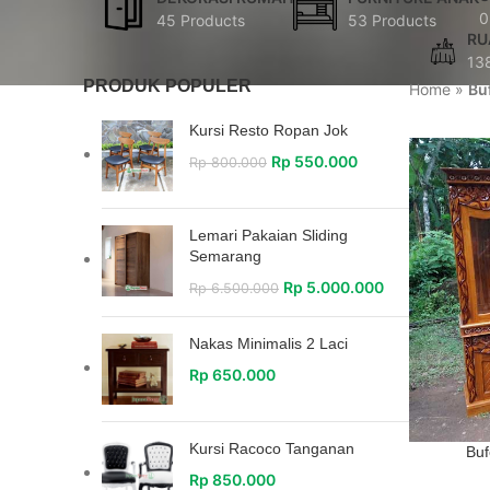
0
45 Products
53 Products
RU
13
PRODUK POPULER
Home
»
Bu
Kursi Resto Ropan Jok
Rp
550.000
Rp
800.000
Lemari Pakaian Sliding
Semarang
Rp
5.000.000
Rp
6.500.000
Nakas Minimalis 2 Laci
Rp
650.000
Kursi Racoco Tanganan
Buf
Rp
850.000