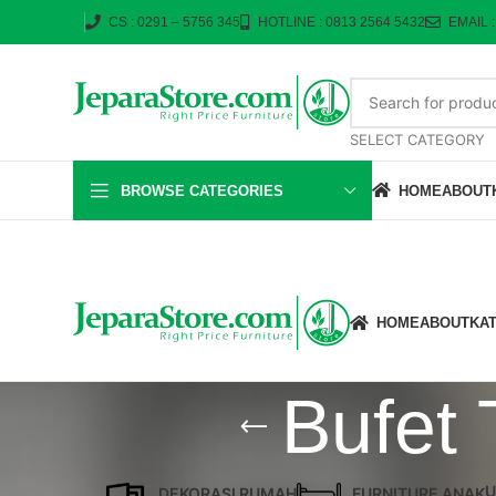
CS : 0291 – 5756 345
HOTLINE : 0813 2564 5432
EMAIL 
SELECT CATEGORY
BROWSE CATEGORIES
HOME
ABOUT
HOME
ABOUT
KA
Bufet 
U
DEKORASI RUMAH
FURNITURE ANAK