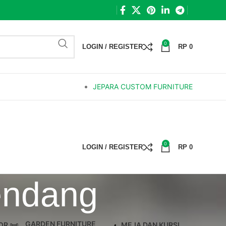
0
LOGIN / REGISTER
RP
0
JEPARA CUSTOM FURNITURE
0
LOGIN / REGISTER
RP
0
lendang
GARDEN FURNITURE
OR
MEJA DAN KURSI