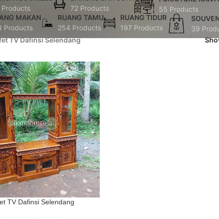
 Products
72 Products
55 Products
ANG MAKAN
RUANG TAMU
RUANG TIDUR
SOUVEN
8 Products
254 Products
197 Products
39 Prod
fet TV Dafinsi Selendang
Sh
et TV Dafinsi Selendang