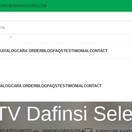
:
INFO@JEPARASTORE.COM
KATALOG
CARA ORDER
BLOG
FAQS
TESTIMONIAL
CONTACT
TALOG
CARA ORDER
BLOG
FAQS
TESTIMONIAL
CONTACT
TV Dafinsi Se
NCATEGORIZED
BANGKU DAN SOFA
FURNITURE KANT