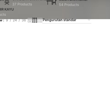
37 Products
54 Products
IR KAYU
ucts
ow
9
24
36