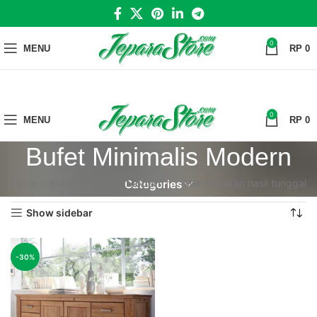
0
MENU
RP
0
0
MENU
RP
0
Bufet Minimalis Modern
Home
»
Bufet Minimalis Modern
Menampilkan hasil tunggal
Categories
Show sidebar
-30%