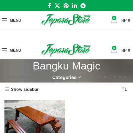
0
MENU
RP
0
0
MENU
RP
0
Bangku Magic
Home
»
Bangku Magic
Menampilkan hasil tunggal
Categories
Show sidebar