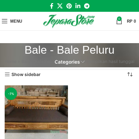
0
MENU
RP
0
Bale - Bale Peluru
Home
»
Bale - Bale Peluru
Menampilkan hasil tunggal
Categories
Show sidebar
-7%